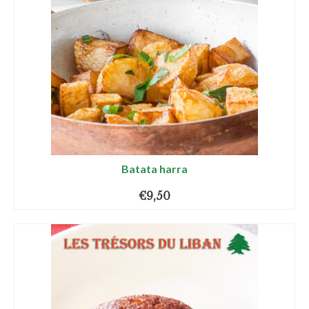
Batata harra
€
9,50