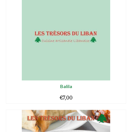
Balila
€
7,00