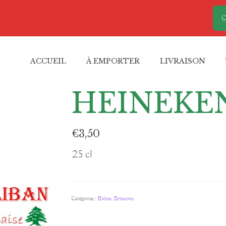
C
ACCUEIL
À EMPORTER
LIVRAISON
HEINEKE
€
3,50
25 cl
Catégories :
Bières
,
Boissons