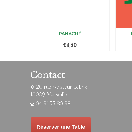
mes du
PANACHÉ
€
3,50
Contact
20 rue Aviateur Lebrix
13009 Marseille
04 91 77 80 98
Réserver une Table