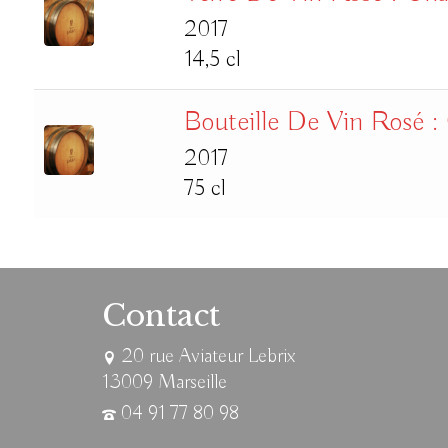
2017
14,5 cl
Bouteille De Vin Rosé :
2017
75 cl
Contact
20 rue Aviateur Lebrix
13009 Marseille
04 91 77 80 98