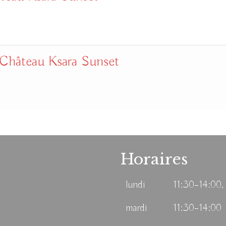
 Château Ksara Sunset
Horaires
lundi
11:30–14:00,
mardi
11:30–14:00