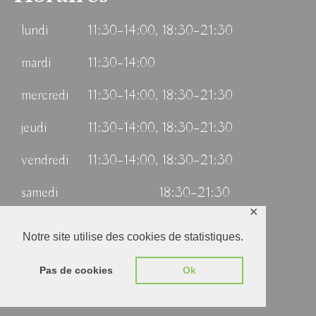
lundi
11:30–14:00, 18:30–21:30
mardi
11:30–14:00
mercredi
11:30–14:00, 18:30–21:30
jeudi
11:30–14:00, 18:30–21:30
vendredi
11:30–14:00, 18:30–21:30
samedi
18:30–21:30
✕
dimanche
11:30–14:00
Notre site utilise des cookies de statistiques.
Mentions légales – Politique de confidentialité
Pas de cookies
Ok
© 2026 Les Trésors du Liban