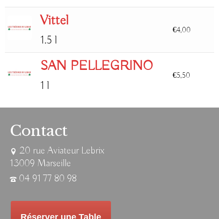
Vittel
€
4,00
1.5 l
SAN PELLEGRINO
€
5,50
1 l
Contact
20 rue Aviateur Lebrix
13009 Marseille
04 91 77 80 98
Réserver une Table