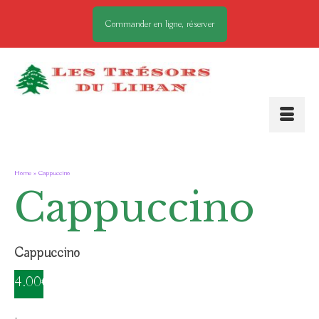
Commander en ligne, réserver
Home
»
Cappuccino
Cappuccino
Cappuccino
4.00€