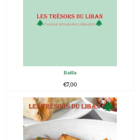
Balila
€
7,00