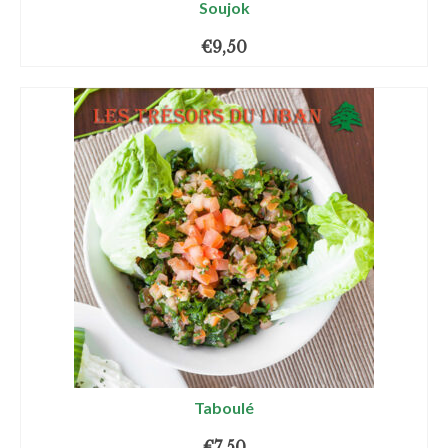
Soujok
€
9,50
Taboulé
€
7,50