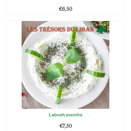
€
6,50
Labneh menthe
€
7,50