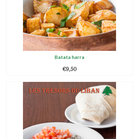
Batata harra
€
9,50